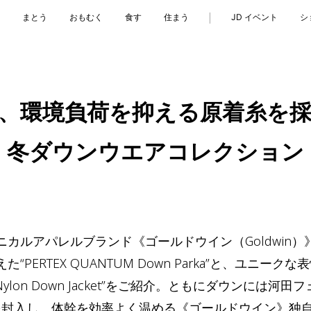
|
る
まとう
おもむく
食す
住まう
JD イベント
シ
、環境負荷を抑える原着糸を採用
冬ダウンウエアコレクション
カルアパレルブランド《ゴールドウイン（Goldwin）》
PERTEX QUANTUM Down Parka”と、ユニー
le Nylon Down Jacket”をご紹介。ともにダウンには河田
”を封入し、体幹を効率よく温める《ゴールドウイン》独