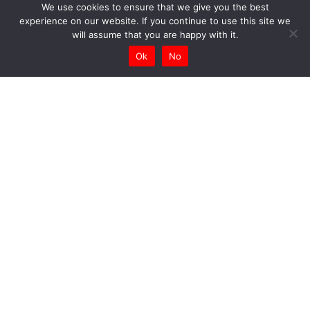
We use cookies to ensure that we give you the best
experience on our website. If you continue to use this site we
will assume that you are happy with it.
Ok
No
2026.07.24
ニュース
まとう
《ハンター》公式オンラインストア限定の新作サンダルコレク
ションに海藻由来のEVA素材をフィーチャー！