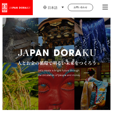
Me
日本語
お問い合わせ
™”を日本初公開！