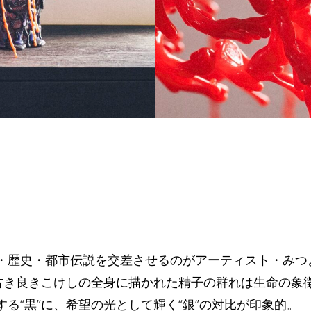
・歴史・都市伝説を交差させるのがアーティスト・みつ
。古き良きこけしの全身に描かれた精子の群れは生命の象
る“黒”に、希望の光として輝く“銀”の対比が印象的。