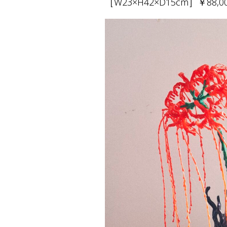
［W23×H42×D15cm］￥88,0