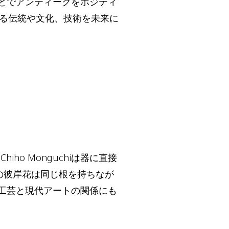
とでアンティークをポジティ
史ある伝統や文化、技術を未来に
o Monguchiは器に直接
の彼岸花は同じ根を持ちなが
工芸と現代アートの関係にも