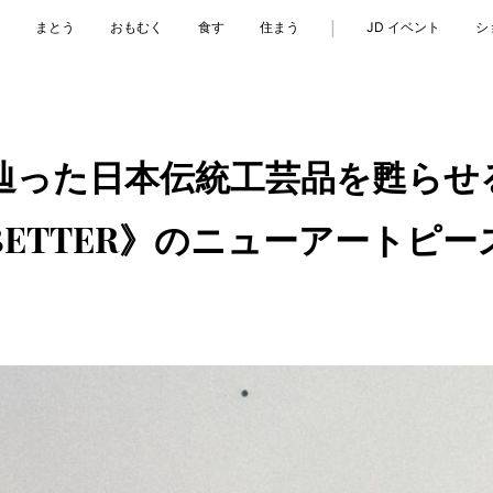
|
る
まとう
おもむく
食す
住まう
JD イベント
シ
った日本伝統工芸品を甦らせる《L
BETTER》のニューアートピー