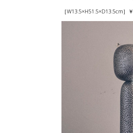
［W13.5×H51.5×D13.5cm］￥