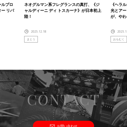
ールプロ
ネオグルマン系フレグランスの真打、《ジ
《ヘラル
ンター リパ
ャルディーニ ディ トスカーナ》が日本初上
光とアー
陸！
が、やわ
2025.12.18
2025.1
まとう
おもむく
CONTACT
お問い合わせ