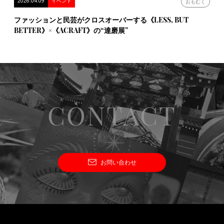
2026.04.09
イベント
おもむく
ファッションと民芸がクロスオーバーする《LESS, BUT
BETTER》×《ACRAFT》の“達磨展”
CONTACT
お問い合わせ